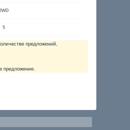
2WD
5
количестве предложений,
е предложение.