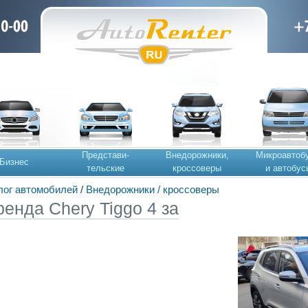
Представи-
Внедорожники,
Микроавтоб
Бизнес
тельские
кроссоверы
и автобус
лог автомобилей
/
Внедорожники / кроссоверы
ренда Chery Tiggo 4 за