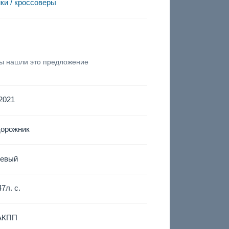
ки / кроссоверы
вы нашли это предложение
2021
дорожник
левый
47
л. с.
АКПП