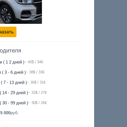
казать
водителя
и ( 1 2 дней )
~ 40$ / 34€
 ( 3 - 6 дней )
~ 38$ / 33€
( 7 - 13 дней )
~ 36$ / 31€
( 14 - 29 дней )
~ 32$ / 27€
( 30 - 99 дней )
~ 30$ / 26€
:
5 000
руб.