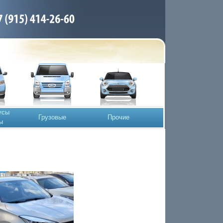
усы
Грузовые
Прочие
ы