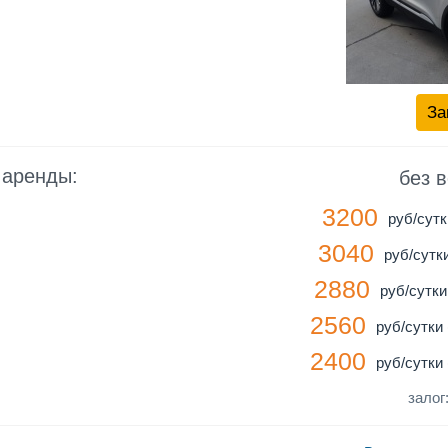
За
 аренды:
без 
3200
руб/сутк
3040
руб/сутки
2880
руб/сутки 
2560
руб/сутки 
2400
руб/сутки 
залог