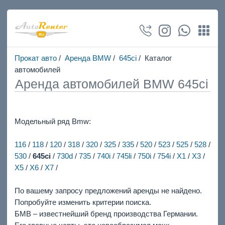
Прокат авто
/
Аренда BMW
/
645ci
/ Каталог
автомобилей
Аренда автомобилей BMW 645ci
Модельный ряд Bmw:
116
/
118
/
120
/
318
/
320
/
325
/
335
/
520
/
523
/
525
/
528
/
530
/
645ci
/
730d
/
735
/
740i
/
745li
/
750i
/
754i
/
X1
/
X3
/
X5
/
X6
/
X7
/
По вашему запросу предложений аренды не найдено.
Попробуйте изменить критерии поиска.
БМВ – известнейший бренд производства Германии.