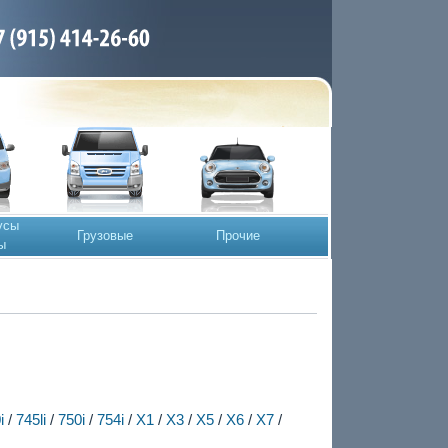
усы
Грузовые
Прочие
ы
i
/
745li
/
750i
/
754i
/
X1
/
X3
/
X5
/
X6
/
X7
/