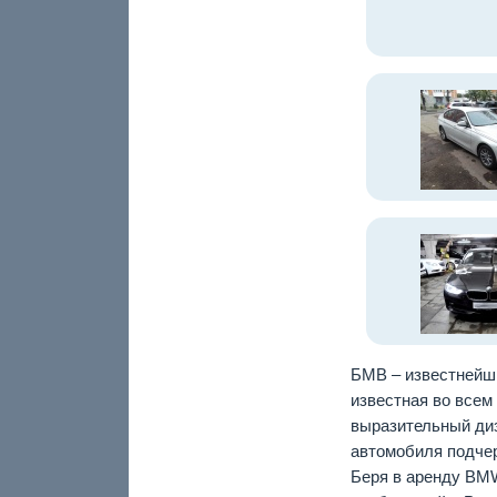
БМВ – известнейши
известная во всем
выразительный диз
автомобиля подчер
Беря в аренду BMW