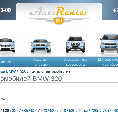
Представи-
Внедорожники,
Микроавтоб
Бизнес
тельские
кроссоверы
и автобус
нда BMW
/
320
/ Каталог автомобилей
томобилей BMW 320
mw:
/
320
/
325
/
335
/
520
/
523
/
525
/
528
/
530
/
645ci
/
730d
/
735
/
740