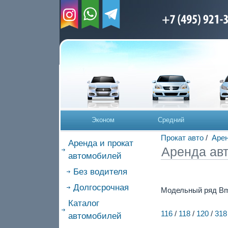
Эконом
Средний
Прокат авто
/
Аре
Аренда и прокат
Аренда ав
автомобилей
Без водителя
Долгосрочная
Модельный ряд B
Каталог
116
/
118
/
120
/
318
автомобилей