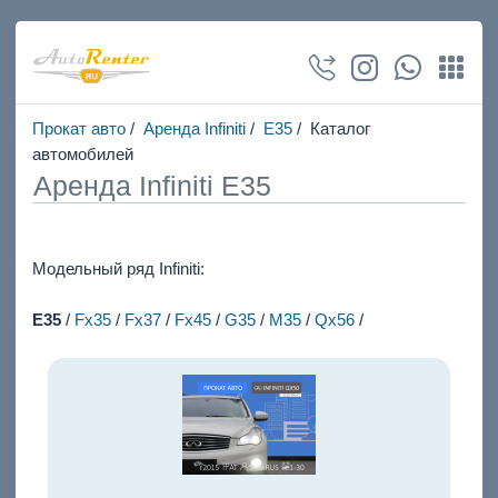
Прокат авто
/
Аренда Infiniti
/
E35
/ Каталог
автомобилей
Аренда Infiniti E35
Модельный ряд Infiniti:
E35
/
Fx35
/
Fx37
/
Fx45
/
G35
/
M35
/
Qx56
/