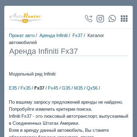
Прокат авто
/
Аренда Infiniti
/
Fx37
/ Каталог
автомобилей
Аренда Infiniti Fx37
Модельный ряд Infiniti:
E35
/
Fx35
/
Fx37
/
Fx45
/
G35
/
M35
/
Qx56
/
По вашему запросу предложений аренды не найдено.
Попробуйте изменить критерии поиска.
Infiniti Fx37 - это люксовый автотранспорт, выпускаемый
в Соединенных Штатах Америки.
Взяв в аренду данный автомобиль, Вы станете