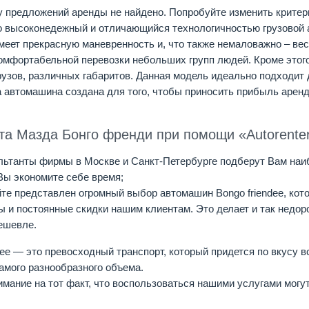
 предложений аренды не найдено. Попробуйте изменить критер
о высоконедежный и отличающийся технологичностью грузовой 
имеет прекрасную маневренность и, что также немаловажно – ве
омфортабельной перевозки небольших групп людей. Кроме этого
рузов, различных габаритов. Данная модель идеально подходит
 автомашина создана для того, чтобы приносить прибыль аренд
та Мазда Бонго френди при помощи «Autorenter
льтанты фирмы в Москве и Санкт-Петербурге подберут Вам наиб
Вы экономите себе время;
те представлен огромный выбор автомашин Bongo friendee, кото
ы и постоянные скидки нашим клиентам. Это делает и так недо
ешевле.
dee — это превосходный транспорт, который придется по вкусу
самого разнообразного объема.
имание на тот факт, что воспользоваться нашими услугами могут