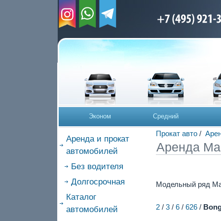
Эконом
Средний
Прокат авто
/
Аре
Аренда и прокат
Аренда Maz
автомобилей
Без водителя
Долгосрочная
Модельный ряд Ma
Каталог
2
/
3
/
6
/
626
/
Bong
автомобилей