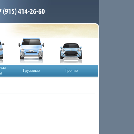
усы
Грузовые
Прочие
ы