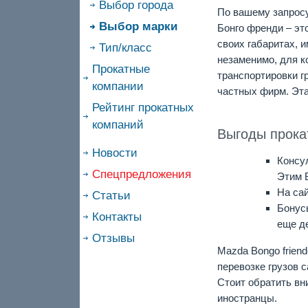
Выбор города
По вашему запросу
Выбор марки
Бонго френди – эт
своих габаритах, 
Тип/класс
незаменимо, для к
Прокатные
транспортировки г
компании
частных фирм. Эта
Рейтинг прокатных
компаний
Выгоды прока
Новости
Консу
Спецпредложения
Этим 
На сай
Статьи
Бонус
Контакты
еще д
Отзывы
Mazda Bongo frien
перевозке грузов 
Стоит обратить вн
иностранцы.