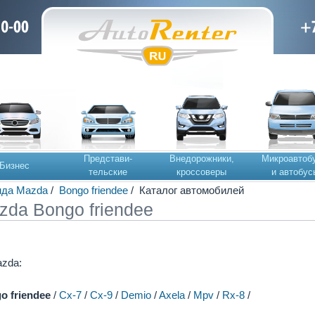
Представи-
Внедорожники,
Микроавтоб
Бизнес
тельские
кроссоверы
и автобус
нда Mazda
/
Bongo friendee
/ Каталог автомобилей
da Bongo friendee
zda:
o friendee
/
Cx-7
/
Cx-9
/
Demio
/
Axela
/
Mpv
/
Rx-8
/