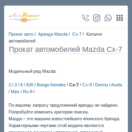
Прокат авто
/
Аренда Mazda
/
Cx-7
/ Каталог
автомобилей
Прокат автомобилей Mazda Cx-7
Модельный ряд Mazda:
2
/
3
/
6
/
626
/
Bongo friendee
/
Cx-7
/
Cx-9
/
Demio
/
Axela
/
Mpv
/
Rx-8
/
По вашему запросу предложений аренды не найдено.
Попробуйте изменить критерии поиска.
Мазда – это машина известнейшего японского бренда.
Характерными чертами этой модели являются