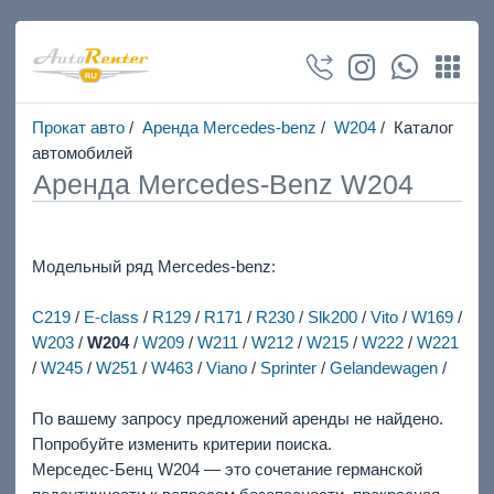
Прокат авто
/
Аренда Mercedes-benz
/
W204
/ Каталог
автомобилей
Аренда Mercedes-Benz W204
Модельный ряд Mercedes-benz:
C219
/
E-class
/
R129
/
R171
/
R230
/
Slk200
/
Vito
/
W169
/
W203
/
W204
/
W209
/
W211
/
W212
/
W215
/
W222
/
W221
/
W245
/
W251
/
W463
/
Viano
/
Sprinter
/
Gelandewagen
/
По вашему запросу предложений аренды не найдено.
Попробуйте изменить критерии поиска.
Мерседес-Бенц W204 — это сочетание германской