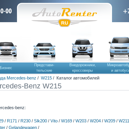
Представи-
Внедорожники,
Микроавтоб
Бизнес
тельские
кроссоверы
и автобус
да Mercedes-benz
/
W215
/ Каталог автомобилей
rcedes-Benz W215
rcedes-benz:
29
/
R171
/
R230
/
Slk200
/
Vito
/
W169
/
W203
/
W204
/
W209
/
W21
ter
/
Gelandewagen
/