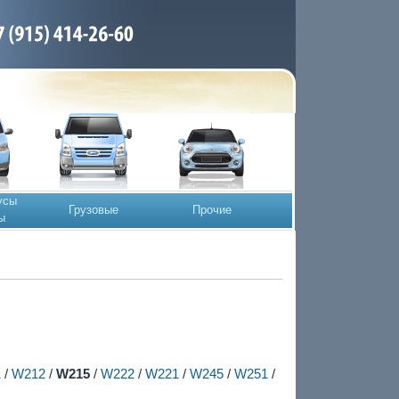
усы
Грузовые
Прочие
ы
1
/
W212
/
W215
/
W222
/
W221
/
W245
/
W251
/