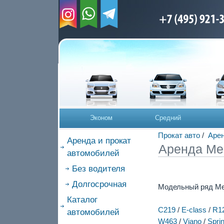
Эконом
Средний
Прокат авто
/
Арен
Аренда и прокат
Аренда Me
автомобилей
Без водителя
Долгосрочная
Модельный ряд Me
Каталог
C219
/
E-class
/
R1
автомобилей
W463
/
Viano
/
Sprin