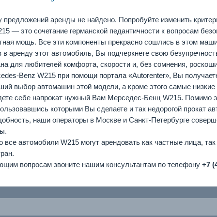
 предложений аренды не найдено. Попробуйте изменить критер
5 — это сочетание германской педантичности к вопросам безо
тная мощь. Все эти компоненты прекрасно сошлись в этом маш
в в аренду этот автомобиль, Вы подчеркнете свою безупречность
на для любителей комфорта, скорости и, без сомнения, роскоши
cedes-Benz W215 при помощи портала «Autorenter», Вы получае
ьший выбор автомашин этой модели, а кроме этого самые низкие
дете себе напрокат нужный Вам Мерседес-Бенц W215. Помимо э
ользовавшись которыми Вы сделаете и так недорогой прокат а
добность, наши операторы в Москве и Санкт-Петербурге совер
ы.
то все автомобили W215 могут арендовать как частные лица, та
ран.
ющим вопросам звоните нашим консультантам по телефону
+7 (