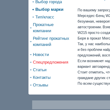
Выбор города
Выбор марки
По вашему запросу
Мерседес-Бенц W21
Тип/класс
безумная, невероя
Прокатные
автостроении. Взя
компании
W215 просто созда
Рейтинг прокатных
Беря в прокат Mer
Так, у нас наибол
компаний
и без проблем най
Новости
предложений, восп
Если возникнет на
Спецпредложения
вариант автоаренд
Статьи
Стоит отметить, ч
Контакты
граждане других ст
По всем существу
Отзывы