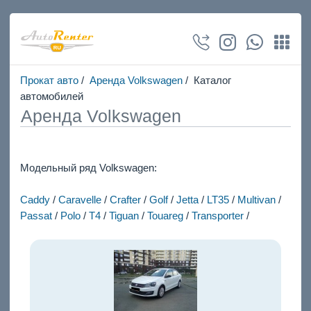
Прокат авто
/
Аренда Volkswagen
/ Каталог
автомобилей
Аренда Volkswagen
Модельный ряд Volkswagen:
Caddy
/
Caravelle
/
Crafter
/
Golf
/
Jetta
/
LT35
/
Multivan
/
Passat
/
Polo
/
T4
/
Tiguan
/
Touareg
/
Transporter
/