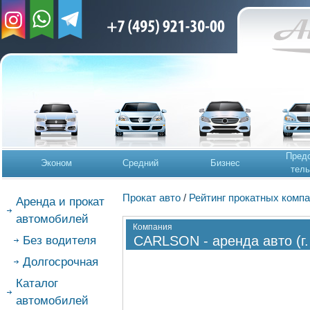
Предс
Эконом
Средний
Бизнес
тель
Прокат авто
/
Рейтинг прокатных комп
Аренда и прокат
автомобилей
Компания
CARLSON - аренда авто (г
Без водителя
Долгосрочная
Каталог
автомобилей