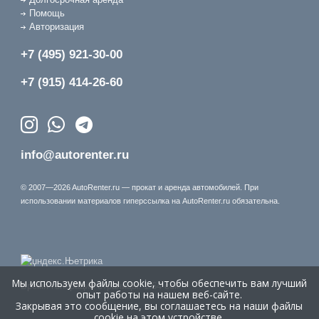
Помощь
Авторизация
+7 (495) 921-30-00
+7 (915) 414-26-60
info@autorenter.ru
© 2007—2026 AutoRenter.ru — прокат и аренда автомобилей. При
использовании материалов гиперссылка на AutoRenter.ru обязательна.
Мы используем файлы cookie, чтобы обеспечить вам лучший
Время генерации страницы: 1.64 сек.
опыт работы на нашем веб-сайте.
Закрывая это сообщение, вы соглашаетесь на наши файлы
cookie на этом устройстве.