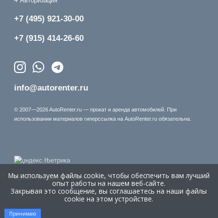
Авторизация
+7 (495) 921-30-00
+7 (915) 414-26-60
info@autorenter.ru
© 2007—2026 AutoRenter.ru — прокат и аренда автомобилей. При
использовании материалов гиперссылка на AutoRenter.ru обязательна.
Мы используем файлы cookie, чтобы обеспечить вам лучший
Время генерации страницы: 0.632 сек.
опыт работы на нашем веб-сайте.
Закрывая это сообщение, вы соглашаетесь на наши файлы
cookie на этом устройстве.
Принимаю