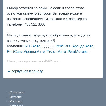
Выбор остается за вами, но если и после этого
остались какие-то вопросы Вы всегда можете
позвонить специалистам портала Авторентер по
телефону: 495 921 3000
Мы подскажем, куда лучше обратиться, исходя из
ваших личных предпочтений!
Компания:
БТБ-Авто
,
,
,
,
,
,
,
,
RentCars- Аренда Авто
,
RentCars- Аренда Авто
,
Пилот-Авто
,
РентМоторс
,
,
Материал просмотрен 4362 раз.
← вернуться к списку
О проекте
История
Реклама
Контакты