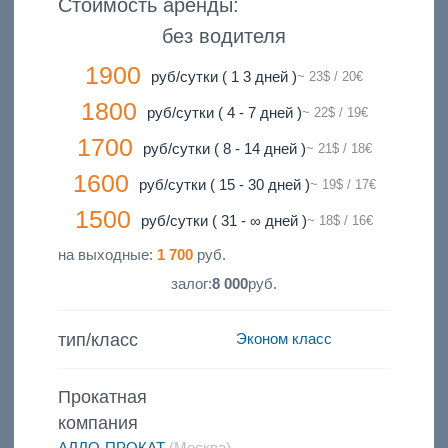
Стоимость аренды:
без водителя
1900
руб/сутки ( 1 3 дней )
~ 23$ / 20€
1800
руб/сутки ( 4 - 7 дней )
~ 22$ / 19€
1700
руб/сутки ( 8 - 14 дней )
~ 21$ / 18€
1600
руб/сутки ( 15 - 30 дней )
~ 19$ / 17€
1500
руб/сутки ( 31 - ∞ дней )
~ 18$ / 16€
на выходные:
1 700
руб.
залог:
8 000
руб.
тип/класс
Эконом класс
Прокатная
компания
АЛЛО-ПРОКАТ
(Москва)