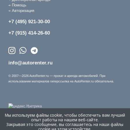
Помощь
Авторизация
+7 (495) 921-30-00
+7 (915) 414-26-60
info@autorenter.ru
© 2007—2026 AutoRenter.ru — прокат и аренда автомобилей. При
использовании материалов гиперссылка на AutoRenter.ru обязательна.
Мы используем файлы cookie, чтобы обеспечить вам лучший
Время генерации страницы: 1.231 сек.
опыт работы на нашем веб-сайте.
Закрывая это сообщение, вы соглашаетесь на наши файлы
cookie на этом устройстве.