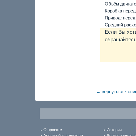
Объём двигател
Коробка переда
Привод: перед
Средний расхо
Если Вы хот
обращайтесь 
← вернуться к спи
О проекте
История
Аренда без водителя
Долгосрочная 