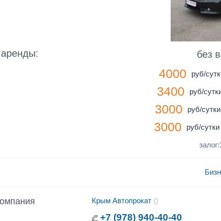
 аренды:
без 
4000
руб/сутк
3400
руб/сутки
3000
руб/сутки 
3000
руб/сутки 
залог:
Бизн
компания
Крым Автопрокат
()
+7 (978) 940-40-40