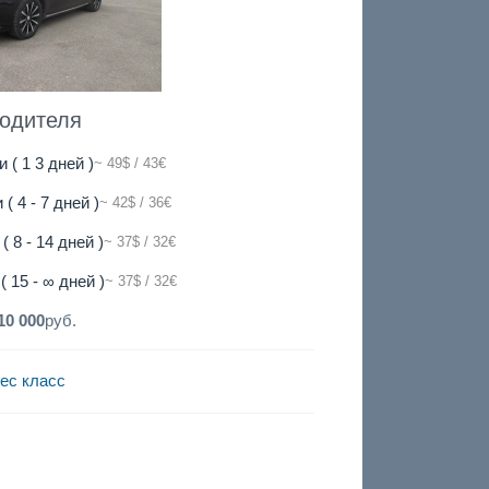
водителя
и ( 1 3 дней )
~ 49$ / 43€
 ( 4 - 7 дней )
~ 42$ / 36€
( 8 - 14 дней )
~ 37$ / 32€
( 15 - ∞ дней )
~ 37$ / 32€
10 000
руб.
ес класс