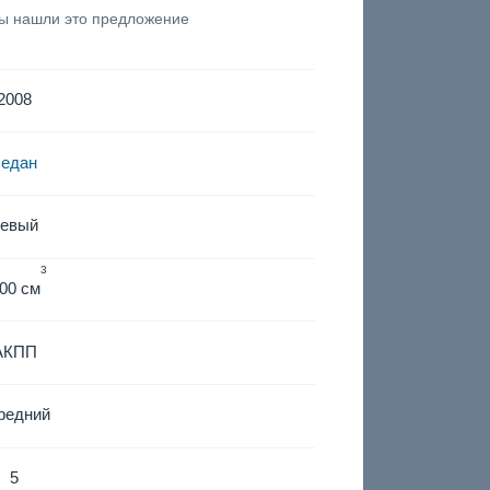
вы нашли это предложение
2008
седан
левый
3
00 см
АКПП
редний
5