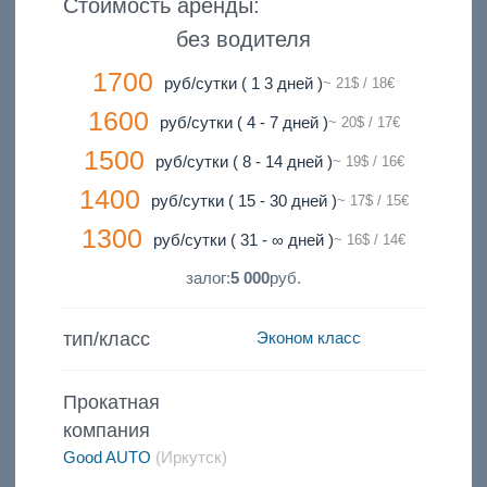
Стоимость аренды:
без водителя
1700
руб/сутки ( 1 3 дней )
~ 21$ / 18€
1600
руб/сутки ( 4 - 7 дней )
~ 20$ / 17€
1500
руб/сутки ( 8 - 14 дней )
~ 19$ / 16€
1400
руб/сутки ( 15 - 30 дней )
~ 17$ / 15€
1300
руб/сутки ( 31 - ∞ дней )
~ 16$ / 14€
залог:
5 000
руб.
тип/класс
Эконом класс
Прокатная
компания
Good AUTO
(Иркутск)