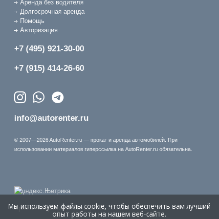
Аренда без водителя
Долгосрочная аренда
Помощь
Авторизация
+7 (495) 921-30-00
+7 (915) 414-26-60
info@autorenter.ru
© 2007—2026 AutoRenter.ru — прокат и аренда автомобилей. При
использовании материалов гиперссылка на AutoRenter.ru обязательна.
Мы используем файлы cookie, чтобы обеспечить вам лучший
Время генерации страницы: 15.217 сек.
опыт работы на нашем веб-сайте.