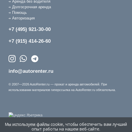
Аренда без водителя
Долгосрочная аренда
Помощь
Авторизация
+7 (495) 921-30-00
+7 (915) 414-26-60
info@autorenter.ru
© 2007—2026 AutoRenter.ru — прокат и аренда автомобилей. При
использовании материалов гиперссылка на AutoRenter.ru обязательна.
Мы используем файлы cookie, чтобы обеспечить вам лучший
Время генерации страницы: 1.666 сек.
опыт работы на нашем веб-сайте.