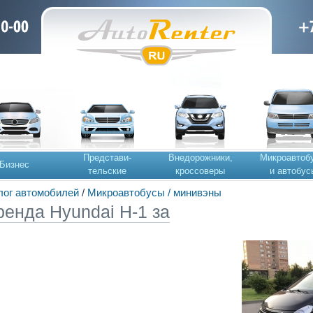
Представи-
Внедорожники,
Микроавтоб
Бизнес
тельские
кроссоверы
и автобус
лог автомобилей
/
Микроавтобусы / минивэны
ренда Hyundai H-1 за