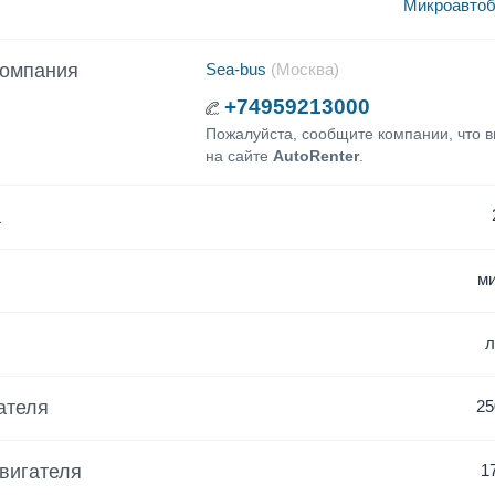
Микроавтоб
компания
Sea-bus
(Москва)
+74959213000
Пожалуйста, сообщите компании, что 
на сайте
AutoRenter
.
а
м
ателя
25
вигателя
1