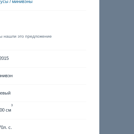
усы / минивэны
вы нашли это предложение
2015
инивэн
левый
3
00 см
70
л. с.