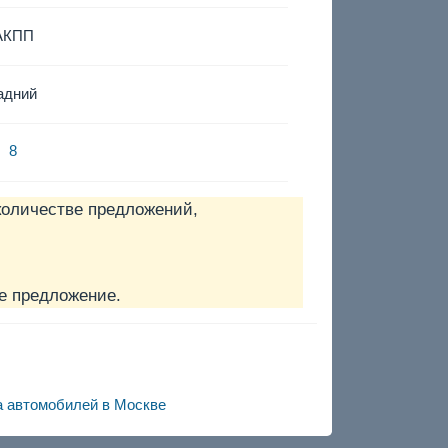
АКПП
адний
8
количестве предложений,
е предложение.
а автомобилей в Москве