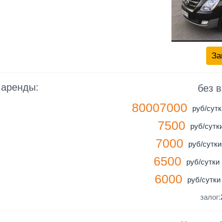
За
 аренды:
без 
80007000
руб/сутк
7500
руб/сутки
7000
руб/сутки 
6500
руб/сутки 
6000
руб/сутки 
залог: