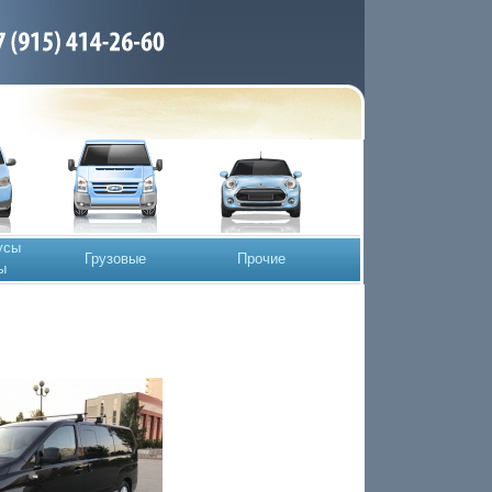
усы
Грузовые
Прочие
ы