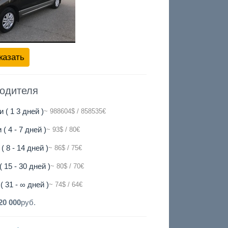
казать
водителя
и ( 1 3 дней )
~ 988604$ / 858535€
 ( 4 - 7 дней )
~ 93$ / 80€
( 8 - 14 дней )
~ 86$ / 75€
( 15 - 30 дней )
~ 80$ / 70€
( 31 - ∞ дней )
~ 74$ / 64€
20 000
руб.