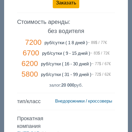
Заказать
Стоимость аренды:
без водителя
7200
руб/сутки ( 1 8 дней )
~ 89$ / 77€
6700
руб/сутки ( 9 - 15 дней )
~ 83$ / 72€
6200
руб/сутки ( 16 - 30 дней )
~ 77$ / 67€
5800
руб/сутки ( 31 - 99 дней )
~ 72$ / 62€
залог:
20 000
руб.
тип/класс
Внедорожники / кроссоверы
Прокатная
компания