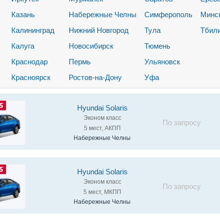
Казань
Набережные Челны
Симферополь
Минс
Калининград
Нижний Новгород
Тула
Тбил
Калуга
Новосибирск
Тюмень
Краснодар
Пермь
Ульяновск
Красноярск
Ростов-на-Дону
Уфа
Hyundai Solaris
Эконом класс
По запросу
5 мест, АКПП
Набережные Челны
Hyundai Solaris
Эконом класс
По запросу
5 мест, МКПП
Набережные Челны