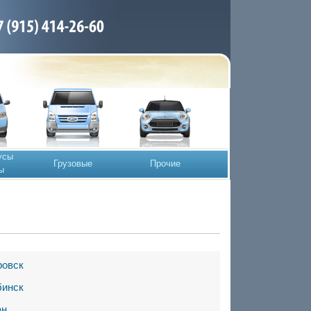
усы
Грузовые
Прочие
ы
ровск
бинск
ан