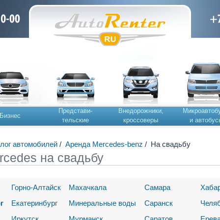
Представи-
Внедорожники,
Микроавтоб
Бизнес
тельские
кроссоверы
и автобус
лог автомобилей
/
Аренда Mercedes-benz
/
На свадьбу
rcedes на свадьбу
Горно-Алтайск
Махачкала
Самара
Хаба
г
Екатеринбург
Минеральные воды
Саранск
Челя
Иркутск
Мурманск
Саратов
Ерев